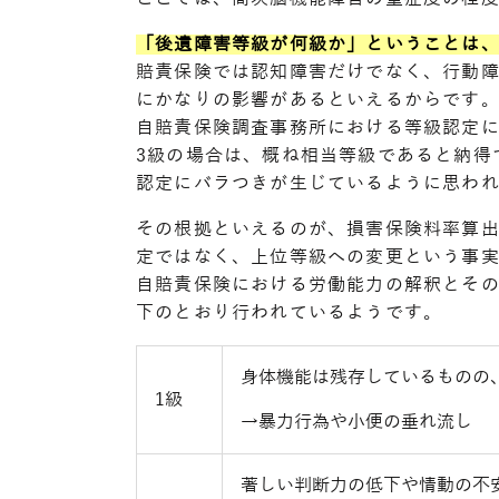
「後遺障害等級が何級か」ということは
賠責保険では認知障害だけでなく、行動
にかなりの影響があるといえるからです
自賠責保険調査事務所における等級認定に
3級の場合は、概ね相当等級であると納得
認定にバラつきが生じているように思わ
その根拠といえるのが、損害保険料率算出
定ではなく、上位等級への変更という事
自賠責保険における労働能力の解釈とその
下のとおり行われているようです。
身体機能は残存しているものの
1級
→暴力行為や小便の垂れ流し
著しい判断力の低下や情動の不