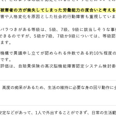
、被害者の方が喪失してしまった労働能力の度合いと考え
障害や人格変化を原因とした社会的行動障害も重視してい
。
バラつきがある等級は、5級、7級、9級に該当しそうな事
できるのですが、5級か7級、7級か9級については、等級
れます。
機構で異議申し立てが認められる件数である約10％程度
実です。
評価は、自賠責保険の高次脳機能障害認定システム検討委
、高度の痴呆があるため、生活の維持に必要な身の回り動作に
安定などがあって、1人で外出することができず、日常の生活