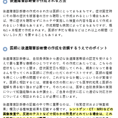
後遺障害診断書が作成される方法
後遺障害診断書の作成のされ方は医師にとってまちまちです。症状固定時
にその際の症状を被害者の方から聴取して作成されるという場合もあれ
ば、特に症状を聴取せずにカルテや実施した検査の内容を踏まえて作成さ
れるという場合もあります。作成期間も病院によってまちまちですが、概
ね1ヶ月程度で作成されます。医師が多忙な場合などはこれ以上の期間（2
ないし3ヶ月）を要することもあります。
医師に後遺障害診断書の作成を依頼するうえでのポイント
後遺障害診断書は、自賠責保険から適切な後遺障害等級の認定を受けるう
えで最も重要な書類のひとつですので、その作成にあたっては、こちらの
症状をしっかりと聞き、症状固定日も相談してくれる、親身になって患者
さんを守ってくれる医師にご作成いただくのがベストですが、医師の理解
を得にくい分野の問題ですので、これがなかなか難しいというのが実情で
す。医師と相談するには、被害者の方の側においても医学的知見と医師の
理解を得る粘り強さが必要です。そのためには、医学と自賠責保険の実務
について知識経験のある弁護士と、ご自身の症状に応じた適切な対応方針
についてよく相談されることが必要だと思います。
後遺障害診断書の記載の中で特に重要なのは、「他覚症状および検査結
果」欄及び各種検査結果を記載する欄です。
レントゲン・CT・MRIなどの
画像検査や、反射のテストなどで何らかの所見がとれている場合は、これ