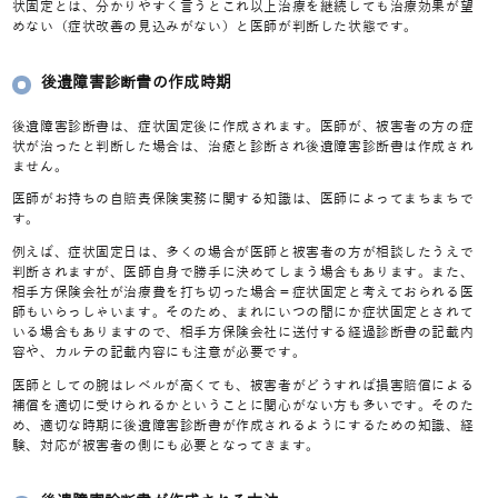
状固定とは、分かりやすく言うとこれ以上治療を継続しても治療効果が望
めない（症状改善の見込みがない）と医師が判断した状態です。
後遺障害診断書の作成時期
後遺障害診断書は、症状固定後に作成されます。医師が、被害者の方の症
状が治ったと判断した場合は、治癒と診断され後遺障害診断書は作成され
ません。
医師がお持ちの自賠責保険実務に関する知識は、医師によってまちまちで
す。
例えば、症状固定日は、多くの場合が医師と被害者の方が相談したうえで
判断されますが、医師自身で勝手に決めてしまう場合もあります。また、
相手方保険会社が治療費を打ち切った場合＝症状固定と考えておられる医
師もいらっしゃいます。そのため、まれにいつの間にか症状固定とされて
いる場合もありますので、相手方保険会社に送付する経過診断書の記載内
容や、カルテの記載内容にも注意が必要です。
医師としての腕はレベルが高くても、被害者がどうすれば損害賠償による
補償を適切に受けられるかということに関心がない方も多いです。そのた
め、適切な時期に後遺障害診断書が作成されるようにするための知識、経
験、対応が被害者の側にも必要となってきます。