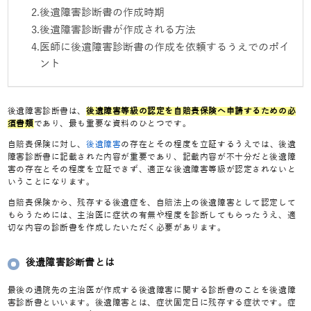
後遺障害診断書の作成時期
後遺障害診断書が作成される方法
医師に後遺障害診断書の作成を依頼するうえでのポイ
ント
後遺障害診断書は、
後遺障害等級の認定を自賠責保険へ申請するための必
須書類
であり、最も重要な資料のひとつです。
自賠責保険に対し、
後遺障害
の存在とその程度を立証するうえでは、後遺
障害診断書に記載された内容が重要であり、記載内容が不十分だと後遺障
害の存在とその程度を立証できず、適正な後遺障害等級が認定されないと
いうことになります。
自賠責保険から、残存する後遺症を、自賠法上の後遺障害として認定して
もらうためには、主治医に症状の有無や程度を診断してもらったうえ、適
切な内容の診断書を作成したいただく必要があります。
後遺障害診断書とは
最後の通院先の主治医が作成する後遺障害に関する診断書のことを後遺障
害診断書といいます。後遺障害とは、症状固定日に残存する症状です。症