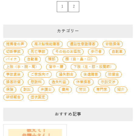
1
2
カテゴリー
推薦者の声
高次脳機能障害
遷延性意識障害
脊髄損傷
切断事故
死亡事故
その他のお怪我
歩行者
自転車
バイク
自動車
頭部
顔（目・鼻・口）
上肢（手・腕・肩）
背中・腰
下肢（足・膝・股関節）
事故直後
ご家族向け
過失割合
後遺障害
賠償金
損害賠償
慰謝料
逸失利益
休業損害
示談交渉
保険
訴訟
弁護士
費用
労災
専門家
紹介
研修報告
症状固定
おすすめ記事