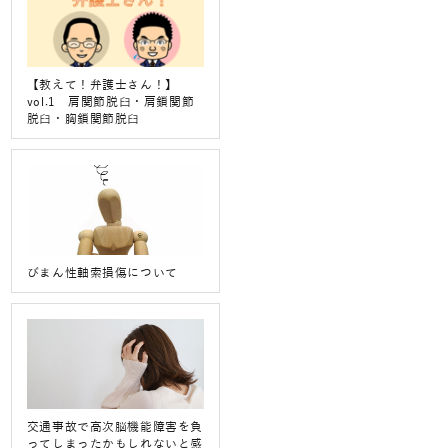
【教えて！弁護士さん！】
vol.1 肩関節脱臼・肩鎖関節
脱臼・胸鎖関節脱臼
びまん性軸索損傷について
交通事故で高次脳機能障害を負
ってしまったかもしれないと感