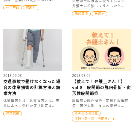
謝料 警察庁の統計によれば...
交通事故の被害に遭ってしまい、
弁護士に相談しようとしたと...
死亡事故
慰謝料
示談交渉
弁護士
2018.09.03
2018.03.06
交通事故で働けなくなった場
【教えて！弁護士さん！】
合の休業損害の計算方法と請
vol.8 股関節の脱臼骨折・変
求方法
形性股関節症
休業損害とは 休業損害とは、事
股関節の脱臼骨折・変形性股関節
故によって受けた症状固定ま...
症 藤沢太郎 友人の秦野さ...
休業損害
その他のお怪我
下肢（足・膝・股関節）