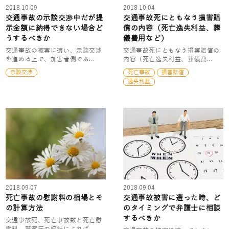
2018.10.09
2018.10.04
交通事故の示談交渉中だが提
交通事故死にともなう損害賠
示金額に納得できない場合ど
償の内容（死亡逸失利益、葬
うするべきか
儀費用など）
交通事故の被害に遭い、示談交渉
交通事故死にともなう損害賠償の
を進める上で、加害者側であ...
内容（死亡逸失利益、葬儀費...
示談交渉
死亡事故
損害賠償
逸失利益
2018.09.07
2018.09.04
死亡事故の慰謝料の相場とそ
交通事故被害に遭った時、ど
の計算方法
のタイミングで弁護士に相談
するべきか
交通事故死、死亡事故数と死亡慰