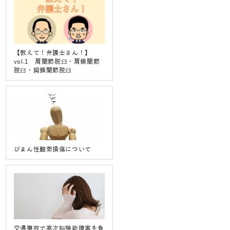
【教えて！弁護士さん！】
vol.1 肩関節脱臼・肩鎖関節
脱臼・胸鎖関節脱臼
びまん性軸索損傷について
交通事故で高次脳機能障害を負