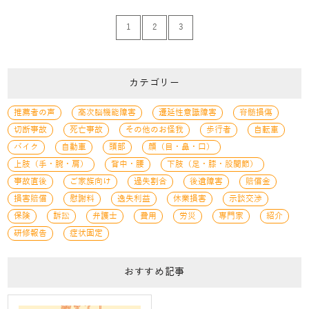
1
2
3
カテゴリー
推薦者の声
高次脳機能障害
遷延性意識障害
脊髄損傷
切断事故
死亡事故
その他のお怪我
歩行者
自転車
バイク
自動車
頭部
顔（目・鼻・口）
上肢（手・腕・肩）
背中・腰
下肢（足・膝・股関節）
事故直後
ご家族向け
過失割合
後遺障害
賠償金
損害賠償
慰謝料
逸失利益
休業損害
示談交渉
保険
訴訟
弁護士
費用
労災
専門家
紹介
研修報告
症状固定
おすすめ記事