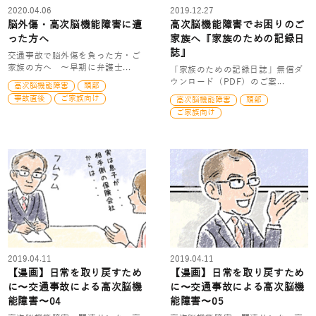
2020.04.06
2019.12.27
脳外傷・高次脳機能障害に遭
高次脳機能障害でお困りのご
った方へ
家族へ『家族のための記録日
誌』
交通事故で脳外傷を負った方・ご
家族の方へ ～早期に弁護士...
「家族のための記録日誌」無償ダ
ウンロード（PDF）のご案...
高次脳機能障害
頭部
事故直後
ご家族向け
高次脳機能障害
頭部
ご家族向け
2019.04.11
2019.04.11
【漫画】日常を取り戻すため
【漫画】日常を取り戻すため
に〜交通事故による高次脳機
に〜交通事故による高次脳機
能障害〜04
能障害〜05